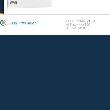
WAGI
ELEKTRONIK JACEK
ul. Katowicka 15/7
41-902 Bytom