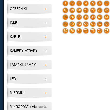
1
2
3
4
5
6
7
GRZEJNIKI
18
19
20
21
22
23
24
35
36
37
38
39
40
41
INNE
52
53
54
55
56
57
58
69
70
71
72
73
74
75
KABLE
KAMERY, ATRAPY
LATARKI, LAMPY
LED
MIERNIKI
MIKROFONY / Akcesoria