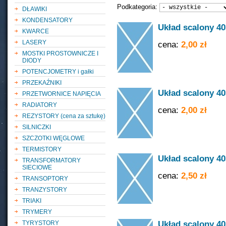
Podkategoria:
DŁAWIKI
KONDENSATORY
Układ scalony 4
KWARCE
LASERY
cena:
2,00 zł
MOSTKI PROSTOWNICZE I
DIODY
POTENCJOMETRY i gałki
PRZEKAŹNIKI
Układ scalony 4
PRZETWORNICE NAPIĘCIA
RADIATORY
cena:
2,00 zł
REZYSTORY (cena za sztukę)
SILNICZKI
SZCZOTKI WĘGLOWE
TERMISTORY
Układ scalony 4
TRANSFORMATORY
SIECIOWE
cena:
2,50 zł
TRANSOPTORY
TRANZYSTORY
TRIAKI
TRYMERY
Układ scalony 4
TYRYSTORY