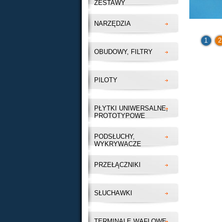
ZESTAWY
NARZĘDZIA
1
2
OBUDOWY, FILTRY
PILOTY
PŁYTKI UNIWERSALNE,
PROTOTYPOWE
PODSŁUCHY,
WYKRYWACZE
PRZEŁĄCZNIKI
SŁUCHAWKI
TERMINALE WAFLOWE