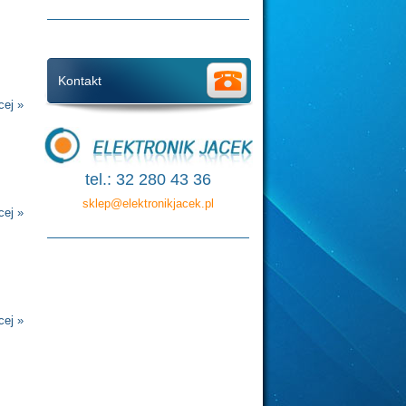
Kontakt
cej »
tel.: 32 280 43 36
sklep@elektronikjacek.pl
cej »
cej »