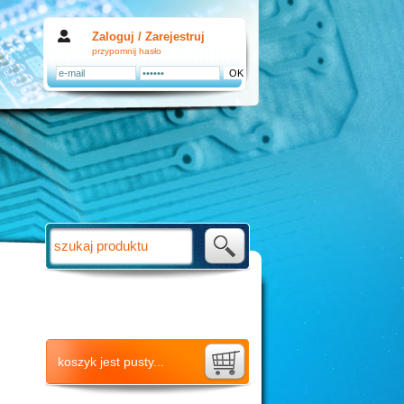
Zaloguj /
Zarejestruj
przypomnij hasło
koszyk jest pusty...