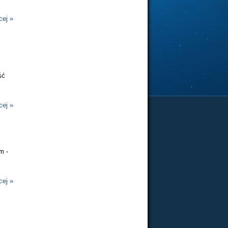
cej »
ść
cej »
m -
cej »